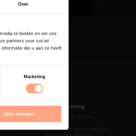
eer
Over
 media te bieden en om ons
ze partners voor social
nformatie die u aan ze heeft
Marketing
Snelle levering
Alles toestaan
Doordat wij de gehele
hets tot
productie in
taat een
eigen beheer hebben, kunnen
wij een snelle levertijd