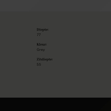
Yanai-model ook verkrijgbaar als eetkamerstoel of
bank, evenals als een bar- en counterstoel. De Yanai
accentstoel is eenvoudig te monteren.
Diepte:
77
Kleur:
Grey
Zitdiepte:
55