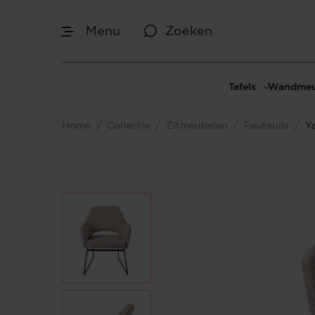
Menu
Zoeken
Tafels
Wandmeu
Eettafels
Cinewal
Home
/
Collectie
/
Zitmeubelen
/
Fauteuils
/
Y
Salontafels
TV-meu
Sidetables
TV meub
Bijzettafels
TV-wan
TV-pane
Vakkenk
Dressoir
Make-up