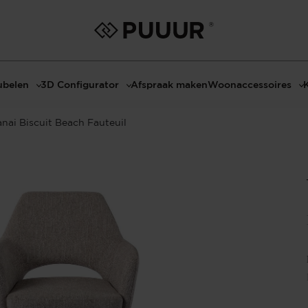
belen
3D Configurator
Afspraak maken
Woonaccessoires
ls
3D Tafel configurator
Bombyxx
anai Biscuit Beach Fauteuil
bels
3D TV-Meubel configurator
Claudi
el met sfeerhaard
3D TV-Meubel met TV-Paneel
Decoratie
dmeubels
3D TV-Paneel configurator
Huisparfums
el
Geurkaarsen
asten
Kaarshouders
s
Lampen
 tafels
Spiegels
Serveren