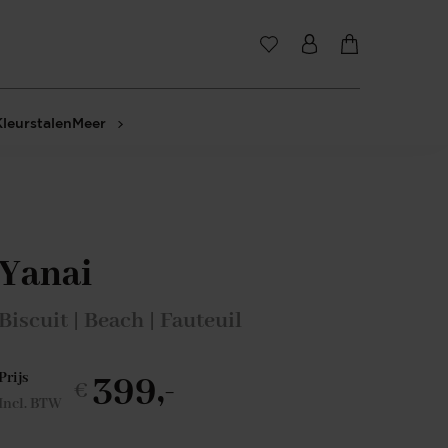
Kleurstalen
Meer
Yanai
Biscuit | Beach | Fauteuil
399,-
Prijs
€
Incl. BTW