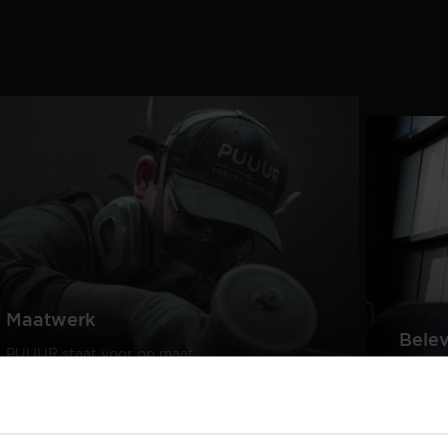
Maatwerk
Bele
PUUUR staat voor op maat
gemaakte kwaliteitsmeubelen
Creëer
passend in ieder interieur.
samen 
design
Lees meer