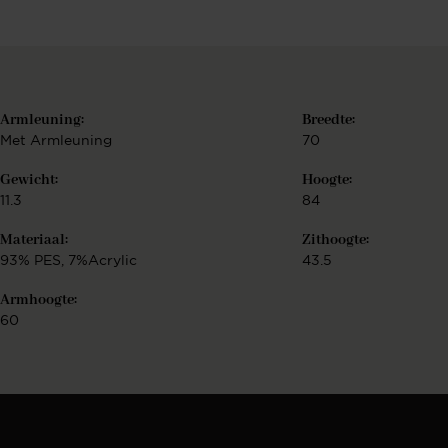
Armleuning:
Breedte:
Met Armleuning
70
Gewicht:
Hoogte:
11.3
84
Materiaal:
Zithoogte:
93% PES, 7%Acrylic
43.5
Armhoogte:
60