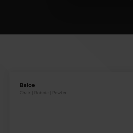
Baloe
Chair | Robbie | Pewter