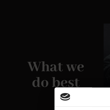
What we
do best