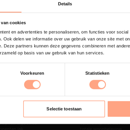
Lees m
Details
 van cookies
ent en advertenties te personaliseren, om functies voor social
. Ook delen we informatie over uw gebruik van onze site met on
e. Deze partners kunnen deze gegevens combineren met andere i
erzameld op basis van uw gebruik van hun services.
Voorkeuren
Statistieken
terij
Interieur inrichting
Selectie toestaan
ubelen worden in onze
PUUUR biedt volledige
 spuiterij afgewerkt met
ontzorging van eerste sc
oogwaardige twee
oplevering,
met als resul
nenten lak.
totale woonbeleving.