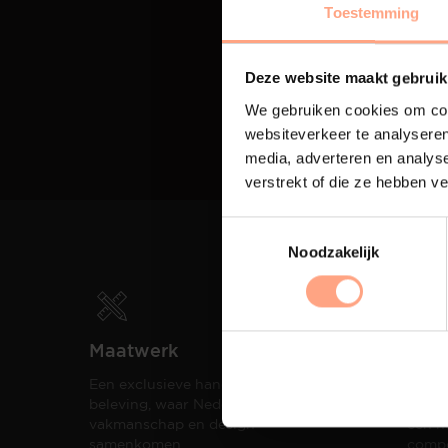
Toestemming
Deze website maakt gebruik
We gebruiken cookies om cont
websiteverkeer te analyseren
media, adverteren en analys
verstrekt of die ze hebben v
Noodzakelijk
Maatwerk
Spui
Een exclusieve handgemaakte
De me
beleving, waar Nederlands
eigen
vakmanschap en design
een h
samenkomen.
compo