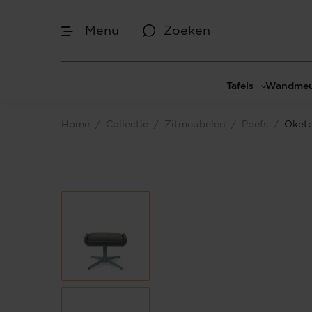
Menu
Zoeken
Tafels
Wandmeu
Eettafels
Cinewal
Home
/
Collectie
/
Zitmeubelen
/
Poefs
/
Oketo
Salontafels
TV-meu
Sidetables
TV meub
Bijzettafels
TV-wan
TV-pane
Vakkenk
Dressoir
Make-up