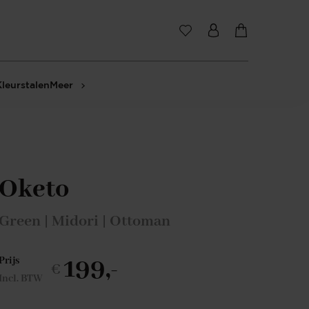
Kleurstalen
Meer
Oketo
Green | Midori | Ottoman
199,-
Prijs
€
Incl. BTW