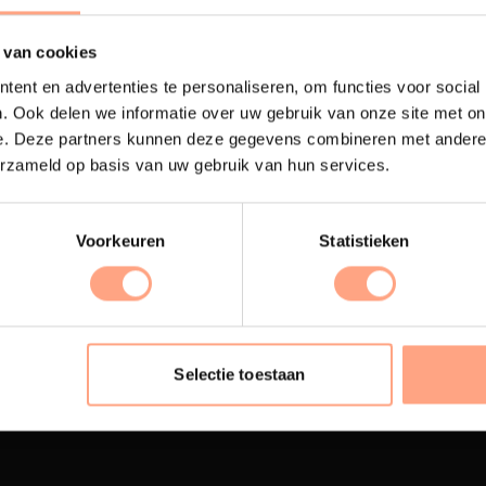
 van cookies
ent en advertenties te personaliseren, om functies voor social
. Ook delen we informatie over uw gebruik van onze site met on
e. Deze partners kunnen deze gegevens combineren met andere i
erzameld op basis van uw gebruik van hun services.
Voorkeuren
Statistieken
terij
Interieur inrichting
ubelen worden in onze
PUUUR biedt volledige
 spuiterij afgewerkt met
ontzorging van eerste sc
Selectie toestaan
oogwaardige twee
oplevering,
met als resul
nenten lak.
totale woonbeleving.