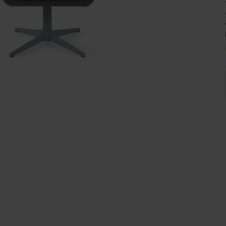
Wijnpalen
v