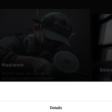
Maatwerk
Bele
PUUUR staat voor op maat
gemaakte kwaliteitsmeubelen
Creëer
passend in ieder interieur.
samen 
design
Lees meer
Lees m
Details