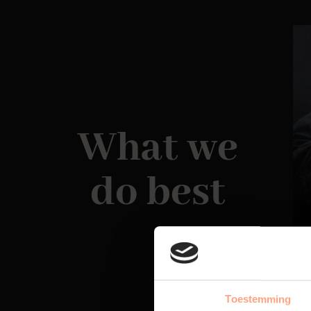
What we
do best
Toestemming