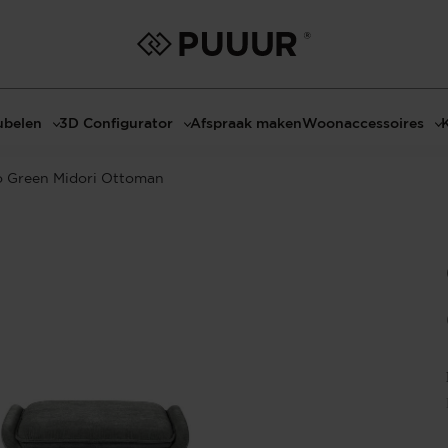
belen
3D Configurator
Afspraak maken
Woonaccessoires
ls
3D Tafel configurator
Bombyxx
 Green Midori Ottoman
bels
3D TV-Meubel configurator
Claudi
el met sfeerhaard
3D TV-Meubel met TV-Paneel
Decoratie
dmeubels
3D TV-Paneel configurator
Huisparfums
el
Geurkaarsen
asten
Kaarshouders
s
Lampen
 tafels
Spiegels
Serveren