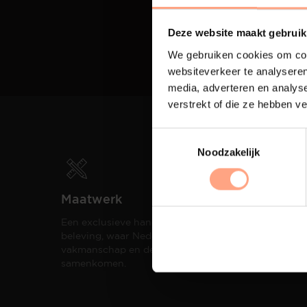
Deze website maakt gebruik
We gebruiken cookies om cont
websiteverkeer te analyseren
media, adverteren en analys
verstrekt of die ze hebben v
Noodzakelijk
Maatwerk
Spui
Een exclusieve handgemaakte
De me
beleving, waar Nederlands
eigen
vakmanschap en design
een h
samenkomen.
compo