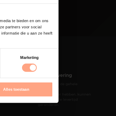
 media te bieden en om ons
ze partners voor social
nformatie die u aan ze heeft
Marketing
Snelle levering
Doordat wij de gehele
hets tot
productie in
Alles toestaan
taat een
eigen beheer hebben, kunnen
wij een snelle levertijd
garanderen.