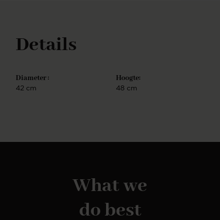
meubelen in ons uitgebreide assortiment. Zo vind je
in onze webshop ook salontafels, TV-
meubelen en sidetables. Door meubelen in dezelfde
Details
stijl te kiezen, creëer je rust in je interieur.
Diameter :
Hoogte:
42 cm
48 cm
What we
do best