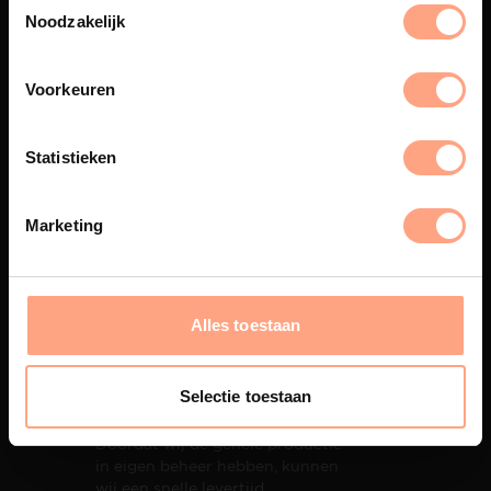
eigen spuiterij afgewerkt met
Noodzakelijk
een hoogwaardige twee
componenten lak.
Voorkeuren
Statistieken
Interieur inrichting
PUUUR biedt volledige
Marketing
ontzorging van eerste schets tot
oplevering,
met als resultaat een
totale woonbeleving.
Alles toestaan
Selectie toestaan
Snelle levering
Doordat wij de gehele productie
in eigen beheer hebben, kunnen
wij een snelle levertijd