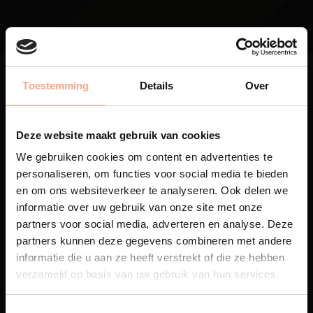
Toestemming
Details
Over
Deze website maakt gebruik van cookies
Maatwerk
We gebruiken cookies om content en advertenties te
Een exclusieve handgemaakte
personaliseren, om functies voor social media te bieden
beleving, waar Nederlands
en om ons websiteverkeer te analyseren. Ook delen we
vakmanschap en design
informatie over uw gebruik van onze site met onze
samenkomen.
partners voor social media, adverteren en analyse. Deze
partners kunnen deze gegevens combineren met andere
informatie die u aan ze heeft verstrekt of die ze hebben
verzameld op basis van uw gebruik van hun services.
Spuiterij
De meubelen worden in onze