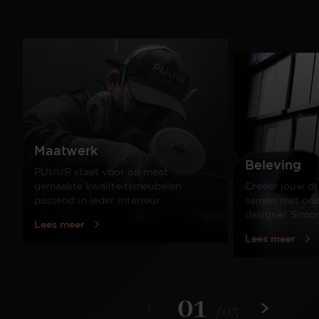
Maatwerk
Beleving
PUUUR staat voor op maat
gemaakte kwaliteitsmeubelen
Creëer jouw dr
passend in ieder interieur.
samen met onze
designer Simo
Lees meer
Lees meer
01
/
03