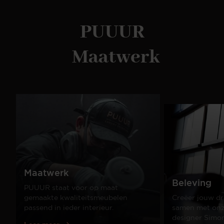
PUUUR
Maatwerk
Maatwerk
Beleving
PUUUR staat voor op maat
gemaakte kwaliteitsmeubelen
Creëer jouw dr
passend in ieder interieur.
samen met onze
designer Simo