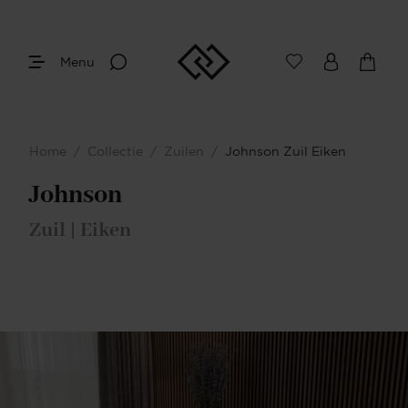
Menu
Afmetingen
Maak je keuze
Home
/
Collectie
/
Zuilen
/
Johnson Zuil Eiken
Je bent gestart met het samenstellen van
jouw eigen zuil. Begin bij het bepalen van
Johnson
de gewenste afmetingen.
Zuil | Eiken