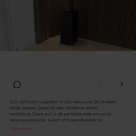
Breedte
Diepte
30
30
Hoogte
80
Zuil Johnson is perfect in zijn eenvoud. De strakke
lijnen passen goed bij een moderne woon-
inrichting. Deze zuil is de perfecte plek om jouw
woonaccessoires, kunst of bloemstukken te
highlighten. Het eiken materiaal heeft een zichtbare
Lees meer
houtnerf waardoor de mat, mat-metallic of beits