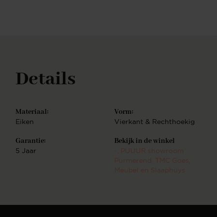
vele rechte lijnen in huis en zorgt voor een mooie
balans. Je kunt ook verschillende vormen, kleuren
en materialen met elkaar combineren voor een
speels effect. In ons uitgebreide assortiment is er
een dressoir voor in iedere woonstijl. Ons complete
assortimentNaast sidetables hebben wij ook andere
meubelen in onze collectie. Zo hebben wij ook
Details
bijvoorbeeld eettafels, dressoirs en vakkenkasten.
Deze zijn ook geheel naar wens zelf samen te
stellen. Combineer meerdere soorten meubels uit
dezelfde serie en creëer een totale woonbeleving.
Materiaal:
Vorm:
Eiken
Vierkant & Rechthoekig
Garantie:
Bekijk in de winkel
5 Jaar
-
, PUUUR showroom
Purmerend
, TMC Goes
,
Meubel en Slaaphuys