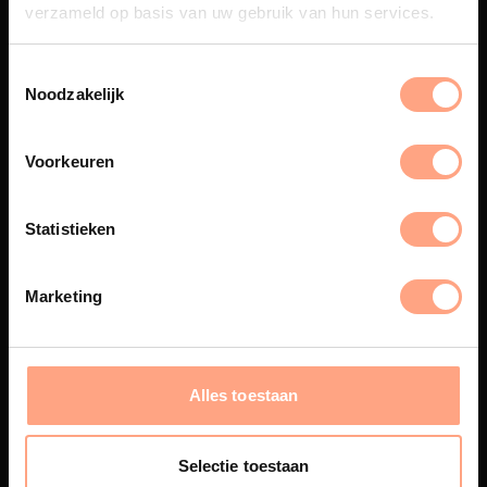
verzameld op basis van uw gebruik van hun services.
Noodzakelijk
Spuiterij
De meubelen worden in onze
Voorkeuren
eigen spuiterij afgewerkt met
een hoogwaardige twee
componenten lak.
Statistieken
Marketing
Interieur design
PUUUR biedt volledige
ontzorging van eerste schets tot
Alles toestaan
oplevering,
met als resultaat een
totale woonbeleving.
Selectie toestaan