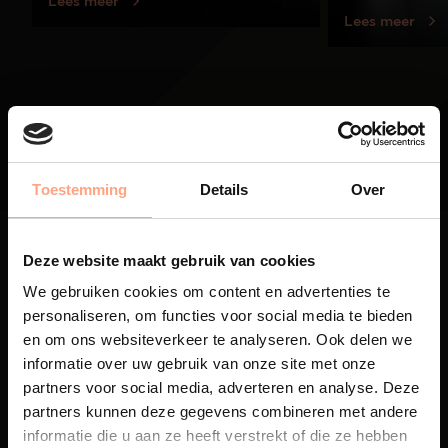
Lees meer
Lees meer
01
/
03
Toestemming
Details
Over
Deze website maakt gebruik van cookies
We gebruiken cookies om content en advertenties te
personaliseren, om functies voor social media te bieden
Maatwerk
en om ons websiteverkeer te analyseren. Ook delen we
informatie over uw gebruik van onze site met onze
Een exclusieve handgemaakte
partners voor social media, adverteren en analyse. Deze
beleving, waar Nederlands
partners kunnen deze gegevens combineren met andere
vakmanschap en design
samenkomen.
informatie die u aan ze heeft verstrekt of die ze hebben