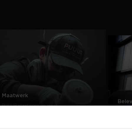
Maatwerk
Bele
PUUUR staat voor op maat
gemaakte kwaliteitsmeubelen
Creëer
passend in ieder interieur.
samen 
design
Lees meer