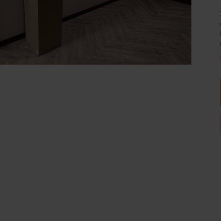
Wijnpalen
Breedte
Diepte
30
30