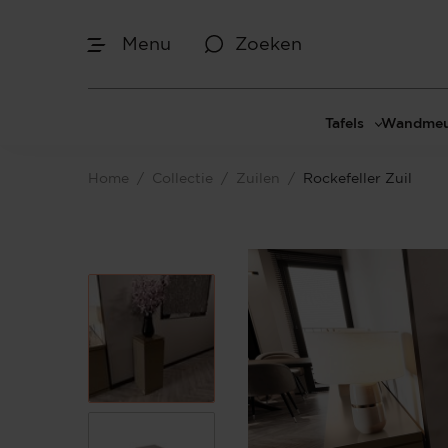
Menu
Zoeken
Afmetingen
Tafels
Wandmeu
Maak je keuze
Eettafels
Cinewal
Home
/
Collectie
/
Zuilen
/
Rockefeller Zuil
Salontafels
TV-meu
Sidetables
TV meub
Je bent gestart met het samenstellen van
jouw eigen zuil. Begin bij het bepalen van
Bijzettafels
TV-wan
de gewenste afmetingen.
TV-pane
Vakkenk
Dressoir
Make-up
Afmetingen