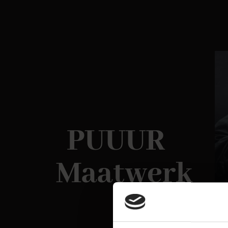
PUUUR
Maatwerk