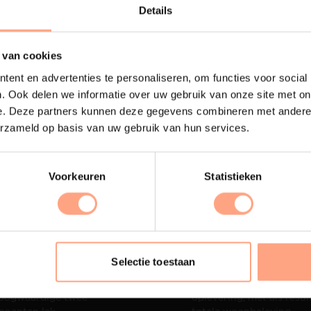
Lees m
Details
 van cookies
ent en advertenties te personaliseren, om functies voor social
. Ook delen we informatie over uw gebruik van onze site met on
e. Deze partners kunnen deze gegevens combineren met andere i
erzameld op basis van uw gebruik van hun services.
Voorkeuren
Statistieken
terij
Interieur design
Selectie toestaan
ubelen worden in onze
PUUUR biedt volledige
 spuiterij afgewerkt met
ontzorging van eerste sc
oogwaardige twee
oplevering,
met als resul
nenten lak.
totale woonbeleving.