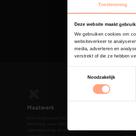
Toestemming
Deze website maakt gebruik
We gebruiken cookies om cont
websiteverkeer te analyseren
media, adverteren en analys
verstrekt of die ze hebben v
Noodzakelijk
Maatwerk
Spui
Een exclusieve handgemaakte
De me
beleving, waar Nederlands
eigen
vakmanschap en design
een h
samenkomen.
compo