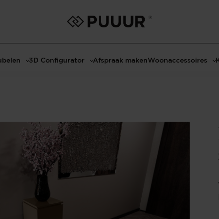
belen
3D Configurator
Afspraak maken
Woonaccessoires
ls
3D Tafel configurator
Bombyxx
bels
3D TV-Meubel configurator
Claudi
el met sfeerhaard
3D TV-Meubel met TV-Paneel
Decoratie
dmeubels
3D TV-Paneel configurator
Huisparfums
el
Geurkaarsen
asten
Kaarshouders
s
Lampen
 tafels
Spiegels
Serveren