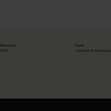
Berekenen..
€
Bekijk configurat
Materiaal:
Vorm:
MDF
Vierkant & Rechthoe