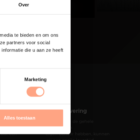
eer
Over
 media te bieden en om ons
ze partners voor social
nformatie die u aan ze heeft
Marketing
Snelle levering
Alles toestaan
Doordat wij de gehele
hets tot
productie in
taat een
eigen beheer hebben, kunnen
wij een snelle levertijd