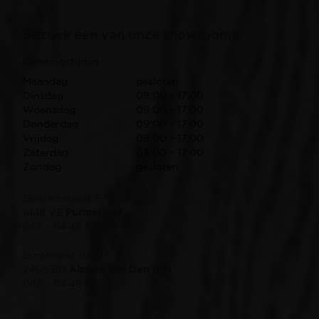
Bezoek een van onze showrooms
Openingstijden
Maandag
gesloten
Dinsdag
09:00 – 17:00
Woensdag
09:00 – 17:00
Donderdag
09:00 – 17:00
Vrijdag
09:00 – 17:00
Zaterdag
09:00 – 17:00
Zondag
gesloten
Einsteinstraat 57
1446 VE
Purmerend
085 - 114 45 88
Euromarkt 115-117
2408 BD
Alphen aan Den Rijn
085 - 114 45 88