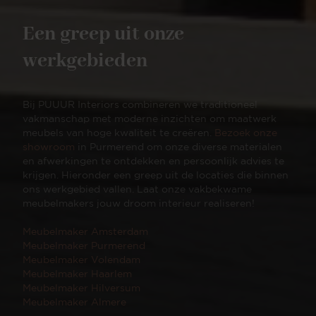
Een greep uit onze
werkgebieden
Bij PUUUR Interiors combineren we traditioneel
vakmanschap met moderne inzichten om maatwerk
meubels van hoge kwaliteit te creëren.
Bezoek onze
showroom
in Purmerend om onze diverse materialen
en afwerkingen te ontdekken en persoonlijk advies te
krijgen. Hieronder een greep uit de locaties die binnen
ons werkgebied vallen. Laat onze vakbekwame
meubelmakers jouw droom interieur realiseren!
Meubelmaker Amsterdam
Meubelmaker Purmerend
Meubelmaker Volendam
Meubelmaker Haarlem
Meubelmaker Hilversum
Meubelmaker Almere