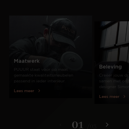
Maatwerk
Beleving
PUUUR staat voor op maat
gemaakte kwaliteitsmeubelen
Creëer jouw dr
passend in ieder interieur.
samen met onze
designer Simo
Lees meer
Lees meer
01
/
03