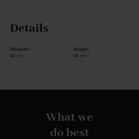
webshop ook salontafels, TV-
meubelen en sidetables. Door meubelen in dezelfde
stijl te kiezen, creëer je rust in je interieur.
Details
Diameter :
Hoogte:
42 cm
48 cm
What we
do best