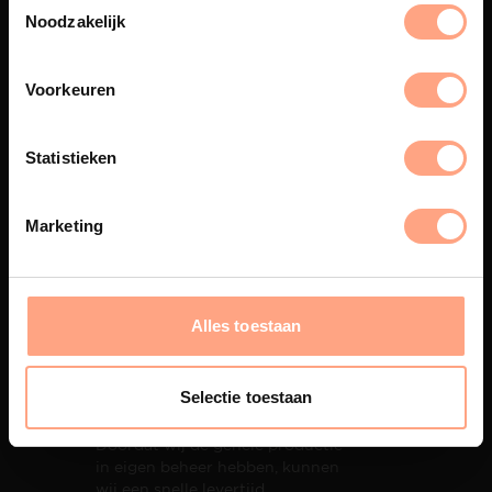
eigen spuiterij afgewerkt met
Noodzakelijk
een hoogwaardige twee
componenten lak.
Voorkeuren
Statistieken
Interieur inrichting
PUUUR biedt volledige
Marketing
ontzorging van eerste schets tot
oplevering,
met als resultaat een
totale woonbeleving.
Alles toestaan
Selectie toestaan
Snelle levering
Doordat wij de gehele productie
in eigen beheer hebben, kunnen
wij een snelle levertijd