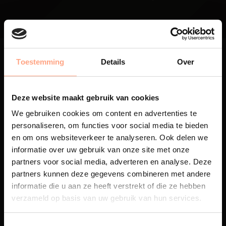
Toestemming
Details
Over
Deze website maakt gebruik van cookies
Maatwerk
We gebruiken cookies om content en advertenties te
Een exclusieve handgemaakte
personaliseren, om functies voor social media te bieden
beleving, waar Nederlands
en om ons websiteverkeer te analyseren. Ook delen we
vakmanschap en design
informatie over uw gebruik van onze site met onze
samenkomen.
partners voor social media, adverteren en analyse. Deze
partners kunnen deze gegevens combineren met andere
informatie die u aan ze heeft verstrekt of die ze hebben
verzameld op basis van uw gebruik van hun services.
Spuiterij
De meubelen worden in onze